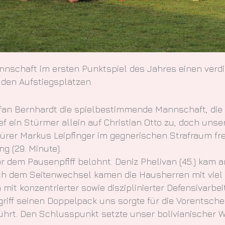
schaft im ersten Punktspiel des Jahres einen verdie
 den Aufstiegsplätzen.
an Bernhardt die spielbestimmende Mannschaft, die e
 ein Stürmer allein auf Christian Otto zu, doch unser
nürer Markus Leipfinger im gegnerischen Strafraum f
g (29. Minute).
r dem Pausenpfiff belohnt. Deniz Phelivan (45.) kam
ch dem Seitenwechsel kamen die Hausherren mit viel
 mit konzentrierter sowie disziplinierter Defensivarbe
riff seinen Doppelpack uns sorgte für die Vorentschei
führt. Den Schlusspunkt setzte unser bolivianischer W