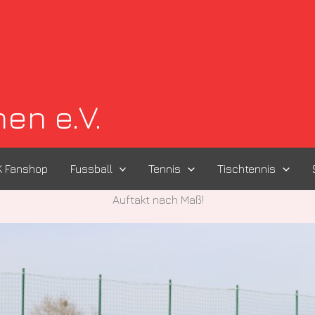
en e.V.
K Fanshop
Fussball
Tennis
Tischtennis
Auftakt nach Maß!