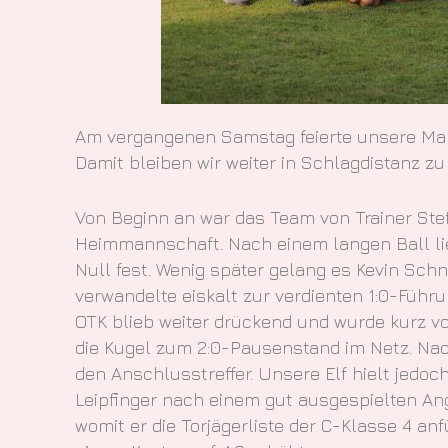
Am vergangenen Samstag feierte unsere Mann
Damit bleiben wir weiter in Schlagdistanz zu
Von Beginn an war das Team von Trainer Stef
Heimmannschaft. Nach einem langen Ball lief
Null fest. Wenig später gelang es Kevin Sch
verwandelte eiskalt zur verdienten 1:0-Führun
OTK blieb weiter drückend und wurde kurz vo
die Kugel zum 2:0-Pausenstand im Netz. Na
den Anschlusstreffer. Unsere Elf hielt jedoch
Leipfinger nach einem gut ausgespielten Ang
womit er die Torjägerliste der C-Klasse 4 an