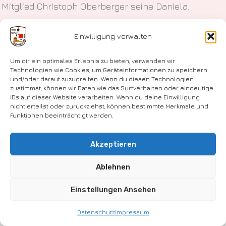
Mitglied Christoph Oberberger seine Daniela.
Neben einer stattlichen Anzahl von anderen
Einwilligung verwalten
„Spalier-Stehern“ haben auch Markus, Peter, Jürgen
und Done ganz herzlich gratuliert. Alles Gute für
Um dir ein optimales Erlebnis zu bieten, verwenden wir
Eich Zwoa bzw. bald Drei
Technologien wie Cookies, um Geräteinformationen zu speichern
und/oder darauf zuzugreifen. Wenn du diesen Technologien
zustimmst, können wir Daten wie das Surfverhalten oder eindeutige
IDs auf dieser Website verarbeiten. Wenn du deine Einwilligung
nicht erteilst oder zurückziehst, können bestimmte Merkmale und
Funktionen beeinträchtigt werden.
Akzeptieren
Impressum
Ablehnen
Datenschutz
Einstellungen Ansehen
Urheberrecht © 2026 TSV Obertaufkirchen e.V.
Datenschutz
Impressum