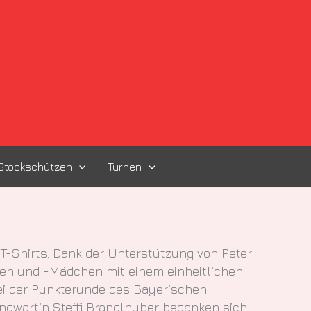
Stockschützen
Turnen
T-Shirts. Dank der Unterstützung von Peter
ben und -Mädchen mit einem einheitlichen
 Bei der Punkterunde des Bayerischen
ndwartin Steffi Brandlhuber bedanken sich