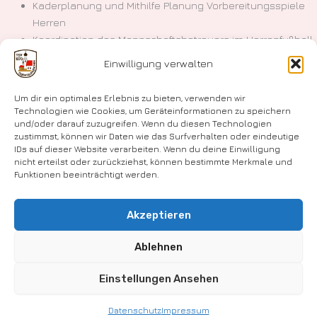
Kaderplanung und Mithilfe Planung Vorbereitungsspiele
Herren
Koordination des Mannschaftsbetreuers im Herrenfußball
Koordination des Ordnungsdienstes bei Spielen im
Einwilligung verwalten
Herrenfußball
Koordination Stadionverkauf bei Heimspielen der
Um dir ein optimales Erlebnis zu bieten, verwenden wir
Damenmannschaft
Technologien wie Cookies, um Geräteinformationen zu speichern
und/oder darauf zuzugreifen. Wenn du diesen Technologien
Ansprechpartner für den Elektronischen Spielbericht ESB
zustimmst, können wir Daten wie das Surfverhalten oder eindeutige
Ansprechpartner für den
OVB
(Fußballberichte)
IDs auf dieser Website verarbeiten. Wenn du deine Einwilligung
Vertretung der
Sportlichen Leitung Frauen
nicht erteilst oder zurückziehst, können bestimmte Merkmale und
Funktionen beeinträchtigt werden.
Akzeptieren
Impressum
Ablehnen
Datenschutz
Einstellungen Ansehen
Urheberrecht © 2026 TSV Obertaufkirchen e.V.
Datenschutz
Impressum