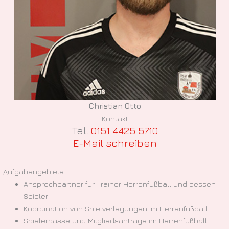
Christian Otto
Kontakt
Tel.
0151 4425 5710
E-Mail schreiben
Aufgabengebiete
Ansprechpartner für Trainer Herrenfußball und dessen
Spieler
Koordination von Spielverlegungen im Herrenfußball
Spielerpässe und Mitgliedsanträge im Herrenfußball